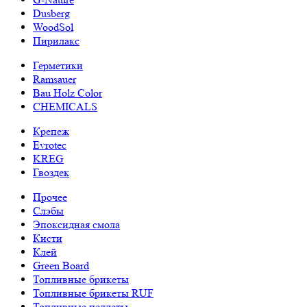
Dusberg
WoodSol
Пирилакс
Герметики
Ramsauer
Bau Holz Color
CHEMICALS
Крепеж
Evrotec
KREG
Гвоздек
Прочее
Слэбы
Эпоксидная смола
Кисти
Клей
Green Board
Топливные брикеты
Топливные брикеты RUF
Топливные пеллеты