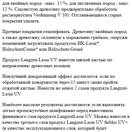
для хвойных пород - макс. 15 %, для лиственных пород - макс.
12 %. Смолистую древесину предварительно обработать
растворителем Verdünnung V 101. Отслаивающиеся старые
покрытия удалить.
Прочные покрытия отшлифовать. Древесину хвойных пород,
а также древесину, склонную к поражению грибком, снаружи
помещений загрунтовать продуктом HK-Lasur*,
HolzschutzCreme* или Holzschutz-Grund.
Продукт Langzeit-Lasur UV нанести мягкой кистью по
направлению древесных волокон.
Наилучший декоративный эффект достигается, если по
обработанной поверхности через 15 минут снова пройти
отжатой кистью. Нанести не менее 2 слоев продукта Langzeit-
Lasur UV.
Наиболее высокие результаты достигаются, если выполнить
легкое промежуточное шлифование перед нанесением
финишного слоя продукта LangzeitLasur UV. Можно нанести в
качестве третьего слоя продукт Langzeit-Lasur UV farblos UV+
(в качестве эксплуатационного слоя, который будет