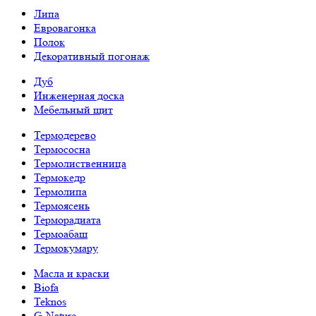
Липа
Евровагонка
Полок
Декоративный погонаж
Дуб
Инженерная доска
Мебельный щит
Термодерево
Термососна
Термолиственница
Термокедр
Термолипа
Термоясень
Терморадиата
Термоабаш
Термокумару
Масла и краски
Biofa
Teknos
G-Nature