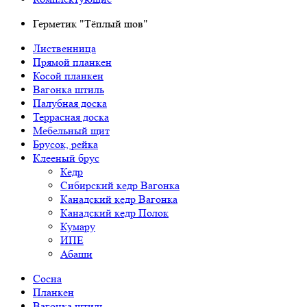
Герметик "Тёплый шов"
Лиственница
Прямой планкен
Косой планкен
Вагонка штиль
Палубная доска
Террасная доска
Мебельный щит
Брусок, рейка
Клееный брус
Кедр
Сибирский кедр Вагонка
Канадский кедр Вагонка
Канадский кедр Полок
Кумару
ИПЕ
Абаши
Сосна
Планкен
Вагонка штиль