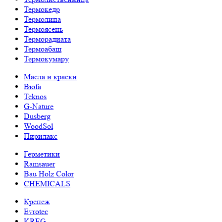
Термокедр
Термолипа
Термоясень
Терморадиата
Термоабаш
Термокумару
Масла и краски
Biofa
Teknos
G-Nature
Dusberg
WoodSol
Пирилакс
Герметики
Ramsauer
Bau Holz Color
CHEMICALS
Крепеж
Evrotec
KREG