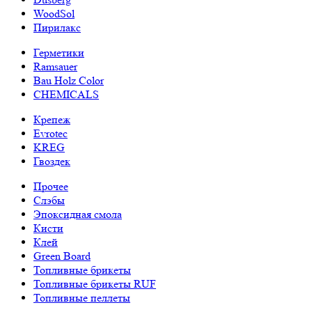
WoodSol
Пирилакс
Герметики
Ramsauer
Bau Holz Color
CHEMICALS
Крепеж
Evrotec
KREG
Гвоздек
Прочее
Слэбы
Эпоксидная смола
Кисти
Клей
Green Board
Топливные брикеты
Топливные брикеты RUF
Топливные пеллеты