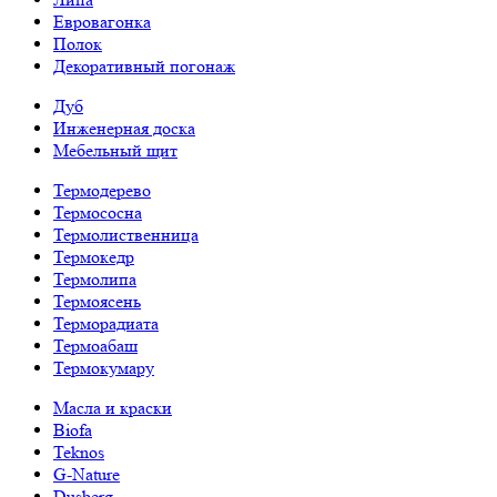
Евровагонка
Полок
Декоративный погонаж
Дуб
Инженерная доска
Мебельный щит
Термодерево
Термососна
Термолиственница
Термокедр
Термолипа
Термоясень
Терморадиата
Термоабаш
Термокумару
Масла и краски
Biofa
Teknos
G-Nature
Dusberg