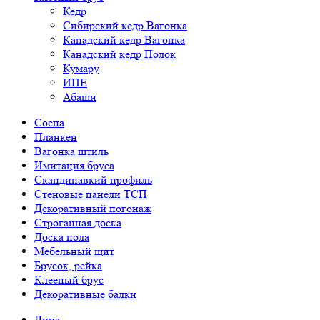
Кедр
Сибирский кедр Вагонка
Канадский кедр Вагонка
Канадский кедр Полок
Кумару
ИПЕ
Абаши
Сосна
Планкен
Вагонка штиль
Имитация бруса
Скандинавкий профиль
Стеновые панели ТСП
Декоративный погонаж
Строганная доска
Доска пола
Мебельный щит
Брусок, рейка
Клееный брус
Декоративные балки
Липа