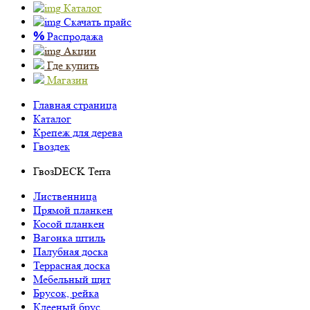
Каталог
Скачать прайс
%
Распродажа
Акции
Где купить
Магазин
Главная страница
Каталог
Крепеж для дерева
Гвоздек
ГвозDECK Terra
Лиственница
Прямой планкен
Косой планкен
Вагонка штиль
Палубная доска
Террасная доска
Мебельный щит
Брусок, рейка
Клееный брус