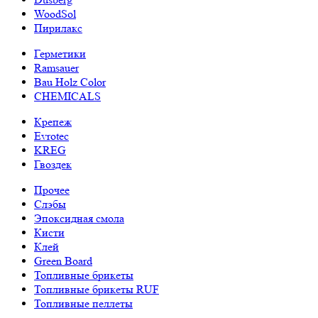
WoodSol
Пирилакс
Герметики
Ramsauer
Bau Holz Color
CHEMICALS
Крепеж
Evrotec
KREG
Гвоздек
Прочее
Слэбы
Эпоксидная смола
Кисти
Клей
Green Board
Топливные брикеты
Топливные брикеты RUF
Топливные пеллеты