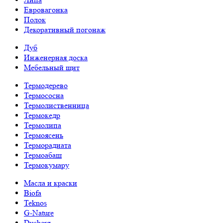
Евровагонка
Полок
Декоративный погонаж
Дуб
Инженерная доска
Мебельный щит
Термодерево
Термососна
Термолиственница
Термокедр
Термолипа
Термоясень
Терморадиата
Термоабаш
Термокумару
Масла и краски
Biofa
Teknos
G-Nature
Dusberg