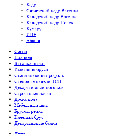
Кедр
Сибирский кедр Вагонка
Канадский кедр Вагонка
Канадский кедр Полок
Кумару
ИПЕ
Абаши
Сосна
Планкен
Вагонка штиль
Имитация бруса
Скандинавкий профиль
Стеновые панели ТСП
Декоративный погонаж
Строганная доска
Доска пола
Мебельный щит
Брусок, рейка
Клееный брус
Декоративные балки
Липа