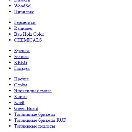
WoodSol
Пирилакс
Герметики
Ramsauer
Bau Holz Color
CHEMICALS
Крепеж
Evrotec
KREG
Гвоздек
Прочее
Слэбы
Эпоксидная смола
Кисти
Клей
Green Board
Топливные брикеты
Топливные брикеты RUF
Топливные пеллеты