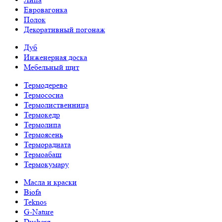
Евровагонка
Полок
Декоративный погонаж
Дуб
Инженерная доска
Мебельный щит
Термодерево
Термососна
Термолиственница
Термокедр
Термолипа
Термоясень
Терморадиата
Термоабаш
Термокумару
Масла и краски
Biofa
Teknos
G-Nature
Dusberg