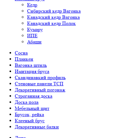
Кедр
Сибирский кедр Вагонка
Канадский кедр Вагонка
Канадский кедр Полок
Кумару
ИПЕ
Абаши
Сосна
Планкен
Вагонка штиль
Имитация бруса
Скандинавкий профиль
Стеновые панели ТСП
Декоративный погонаж
Строганная доска
Доска пола
Мебельный щит
Брусок, рейка
Клееный брус
Декоративные балки
Липа