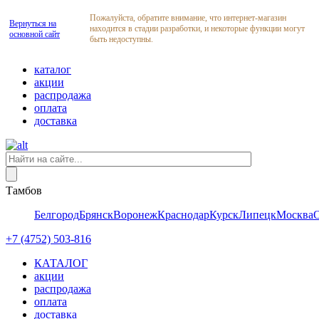
Пожалуйста, обратите внимание, что интернет-магазин
Вернуться на
находится в стадии разработки, и некоторые функции могут
основной сайт
быть недоступны.
каталог
акции
распродажа
оплата
доставка
Тамбов
Белгород
Брянск
Воронеж
Краснодар
Курск
Липецк
Москва
+7 (4752) 503-816
КАТАЛОГ
акции
распродажа
оплата
доставка