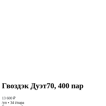
Гвоздэк Дуэт70, 400 пар
13 600 ₽
/уп
• 34
i
/пара